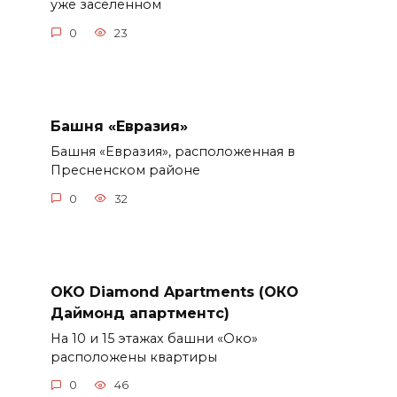
уже заселенном
0
23
Башня «Евразия»
Башня «Евразия», расположенная в
Пресненском районе
0
32
OKO Diamond Apartments (ОКО
Даймонд апартментс)
На 10 и 15 этажах башни «Око»
расположены квартиры
0
46