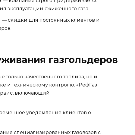
и
— компания строго придерживается
ил эксплуатации сжиженного газа.
а
— скидки для постоянных клиентов и
ров.
уживания газгольдеров
е только качественного топлива, но и
ке и техническому контролю. «РефГаз
ервис, включающий:
ременное уведомление клиентов о
ание специализированных газовозов с