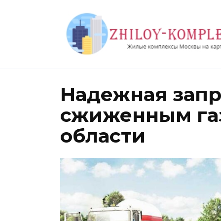
Перейти
к
содержанию
Надежная запр
сжиженным газ
области