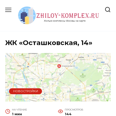
Перейти
к
содержанию
ЖК «Осташковская, 14»
НОВОСТРОЙКИ
НА ЧТЕНИЕ
ПРОСМОТРОВ
1 мин
144