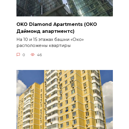
OKO Diamond Apartments (ОКО
Даймонд апартментс)
На 10 и 15 этажах башни «Око»
расположены квартиры
0
46